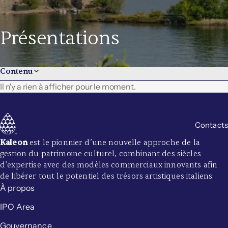
Présentations
Contenu
Il n'y a rien à afficher pour le moment.
Relations Investisseurs
Rapports Financiers
Couverture des analystes
Contacts
Calendrier financier
Communiqués financiers
Kaleon
est le pionnier d’une nouvelle approche de la
Communiqués de presse institutionnels
gestion du patrimoine culturel, combinant des siècles
Présentations
d’expertise avec des modèles commerciaux innovants afin
IPO
de libérer tout le potentiel des trésors artistiques italiens.
Informations pour les Actionnaires
À propos
Assemblées des Actionnaires
IPO Area
Gouvernance