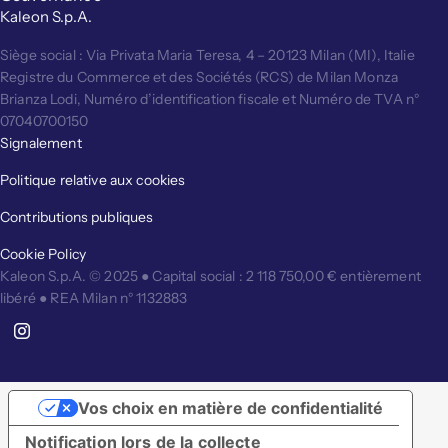
Kaleon S.p.A.
Siège social : Via Privata Maria Teresa, 4 – 20123 Milan (MI), Italie
Registre du Commerce et des Sociétés (RCS) de Milan Monza
Brianza Lodi, Numéro d’identification fiscale et Numéro de TVA n°
07040700150
Signalement
Politique relative aux cookies
Contributions publiques
Cookie Policy
Kaleon S.p.A. © 2025 ● Capital social : 2 118 750,00 € entièrement
libéré ● REA Milan n° 1132883
Vos choix en matière de confidentialité
Notification lors de la collecte