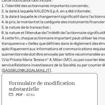
Cette notification doit inclure :
l’identité des actionnaires importants concernés ;
la date à laquelle KALEON S.p.A. en a été informée ;
la date à laquelle le changement significatif dans l’actionnar
le prix, le montant et la catégorie des instruments financi
la nature de la transaction ;
la nature et l’étendue de l’intérêt de l’actionnaire significat
À cette fin, chaque actionnaire important peut utiliser les mo
transparence » (telles que définies dans le règlement des ém
spécifiquement aux informations et communications requises 
susmentionnée doit être envoyée par lettre recommandée avec
(Via Privata Maria Teresa n° 4, Milan (MI)), ou par courrier él
service Relations investisseurs de la Société, ou par courrier é
[
SAGSRL01@LEGALMAIL.IT
].
Formulaire de modification
substantielle
TYPE:
Size:
.
PDF
42 Ko