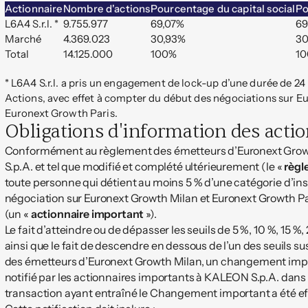
Actionnaire
Nombre d'actions
Pourcentage du capital social
Po
L6A4 S.r.l. *
9.755.977
69,07%
69
Marché
4.369.023
30,93%
30
Total
14.125.000
100%
1
* L6A4 S.r.l. a pris un engagement de lock-up d’une durée de 
Actions, avec effet à compter du début des négociations sur E
Euronext Growth Paris.
Obligations d'information des acti
Conformément au règlement des émetteurs d’Euronext Growth M
S.p.A. et tel que modifié et complété ultérieurement (le «
règl
toute personne qui détient au moins 5 % d’une catégorie d’in
négociation sur Euronext Growth Milan et Euronext Growth P
(un «
actionnaire important
»).
Le fait d’atteindre ou de dépasser les seuils de 5 %, 10 %, 15 %,
ainsi que le fait de descendre en dessous de l’un des seuil
des émetteurs d’Euronext Growth Milan, un changement imp
notifié par les actionnaires importants à KALEON S.p.A. dans le
transaction ayant entraîné le Changement important a été ef