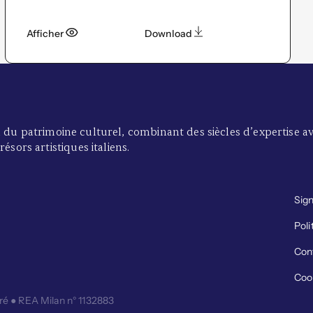
Afficher
Download
n du patrimoine culturel, combinant des siècles d’expertise 
ésors artistiques italiens.
Sig
Poli
a
Cont
Cook
éré ● REA Milan n° 1132883