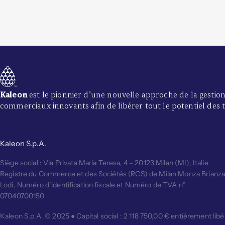
Kaleon
est le pionnier d’une nouvelle approche de la gestio
commerciaux innovants afin de libérer tout le potentiel des tr
Kaleon S.p.A.
Siège social : Via Privata Maria Teresa, 4 – 20123 Milan (MI), Italie
Registre du Commerce et des Sociétés (RCS) de Milan Monza Brianz
Lodi, Numéro d’identification fiscale et Numéro de TVA n°
07040700150
Kaleon S.p.A. © 2025 ● Capital social : 2 118 750,00 € entièrement lib