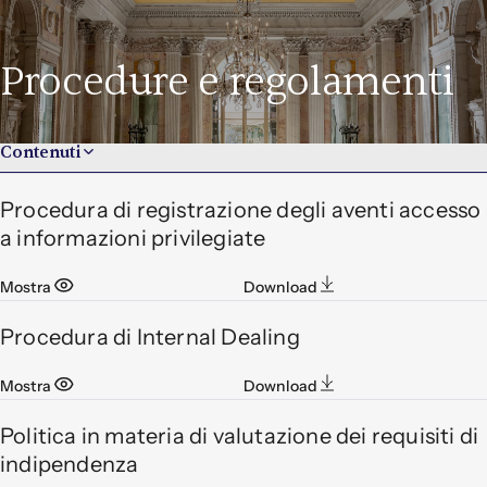
Procedure e regolamenti
Contenuti
Governance aziendale
Procedura di registrazione degli aventi accesso
Documenti societari
a informazioni privilegiate
Procedure e regolamenti
Internal dealing
Mostra
Download
Piano Stock Grant
Procedura di Internal Dealing
Mostra
Download
Politica in materia di valutazione dei requisiti di
indipendenza