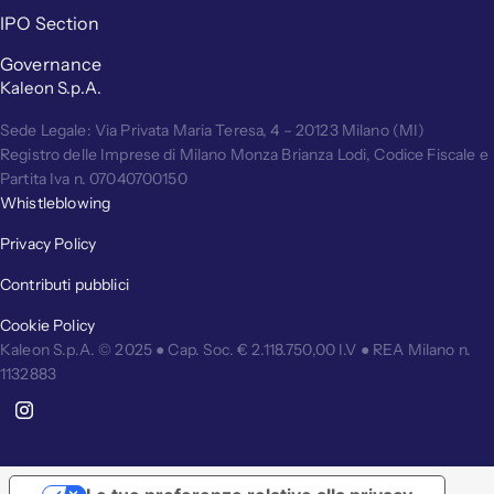
IPO Section
Governance
Kaleon S.p.A.
Sede Legale: Via Privata Maria Teresa, 4 – 20123 Milano (MI)
Registro delle Imprese di Milano Monza Brianza Lodi, Codice Fiscale e
Partita Iva n. 07040700150
Whistleblowing
Privacy Policy
Contributi pubblici
Cookie Policy
Kaleon S.p.A. © 2025 ● Cap. Soc. € 2.118.750,00 I.V ● REA Milano n.
1132883